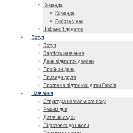
Команда
Команда
Робота у нас
Шкільний додаток
Вступ
Вступ
Вартість навчання
День відкритих дверей
Пробний день
Приведи друга
Програма підтримки дітей Героїв
Навчання
Структура навчального року
Режим дня
Дитячий садок
Підготовка до школи