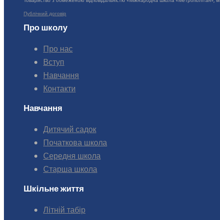
Товариство з обмеженою відповідальністю «Міжнародна школа «Метрополітан», міс
Публічний договір
Про школу
Про нас
Вступ
Навчання
Контакти
Навчання
Дитячий садок
Початкова школа
Середня школа
Старша школа
Шкільне життя
Літній табір