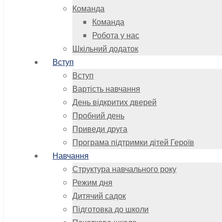
Команда
Команда
Робота у нас
Шкільний додаток
Вступ
Вступ
Вартість навчання
День відкритих дверей
Пробний день
Приведи друга
Програма підтримки дітей Героїв
Навчання
Структура навчального року
Режим дня
Дитячий садок
Підготовка до школи