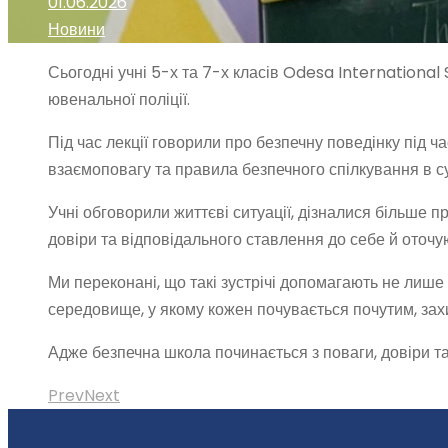
01.06.2026
Новини
Сьогодні учні 5-х та 7-х класів Odesa International 
ювенальної поліції.
Під час лекції говорили про безпечну поведінку під час
взаємоповагу та правила безпечного спілкування в су
Учні обговорили життєві ситуації, дізналися більше пр
довіри та відповідального ставлення до себе й оточу
Ми переконані, що такі зустрічі допомагають не лише
середовище, у якому кожен почувається почутим, за
Адже безпечна школа починається з поваги, довіри та
Prev
Next