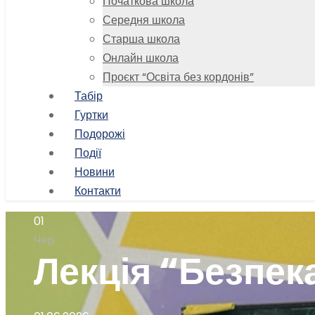
Початкова школа
Середня школа
Старша школа
Онлайн школа
Проєкт “Освіта без кордонів”
Табір
Гуртки
Подорожі
Події
Новини
Контакти
01
Чер
Лекція “Безпека