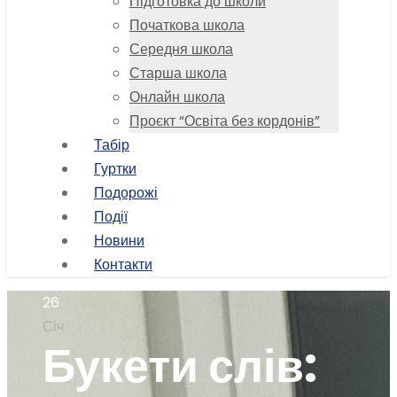
Підготовка до школи
Початкова школа
Середня школа
Старша школа
Онлайн школа
Проєкт “Освіта без кордонів”
Табір
Гуртки
Подорожі
Події
Новини
Контакти
26
Січ
Букети слів: