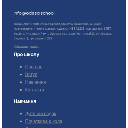
info@odesa.school
Товариство з обмеженою відповідальністю «Міжнародна школа
«Метрополітан», місто Одеса»; ЄДРПОУ 43642233; Юр. адреса: 67571,
Україна, Лиманський р-н, Одеська обл., село Фонтанка(з), вул.Грецька,
будинок, 2, приміщення 2/2
Публічний договір
Про школу
Про нас
Вступ
Навчання
Контакти
Навчання
Дитячий садок
Початкова школа