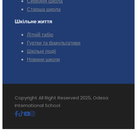
Середня школа
Старша школа
Шкільне життя
Літній табір
Гуртки та факультативи
Шкільні події
Новини школи
Copyright All Right Reserved 2025, Odesa
International School