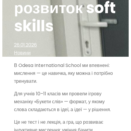
розвиток soft
skills
26.01.2026
Новини
В Odesa International School ми впевнені:
мислення — це навичка, яку можна і потрібно
тренувати.
Для учнів 10–11 класів ми провели ігрову
механіку «Букети слів» — формат, у якому
слова складаються в ідеї, а ідеї — у рішення.
Це не тест і не лекція, а гра, що розвиває
індуктивне мислення: уміння бачити