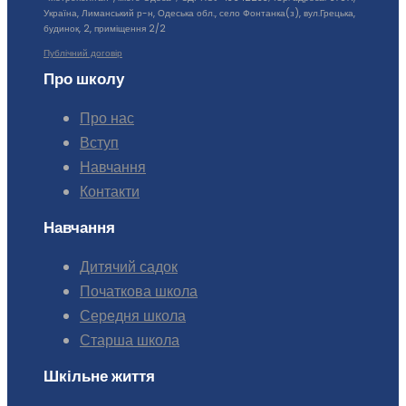
Україна, Лиманський р-н, Одеська обл., село Фонтанка(з), вул.Грецька,
будинок, 2, приміщення 2/2
Публічний договір
Про школу
Про нас
Вступ
Навчання
Контакти
Навчання
Дитячий садок
Початкова школа
Середня школа
Старша школа
Шкільне життя