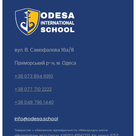
вул. В. Самофалова 16а/8
Приморський р-н, м. Одеса
+38 073 894 6910
+38 077 710 2222
+38 048 796 1440
info@odesa.school
Товариство з обмеженою відповідальністю «Міжнародна школа
«Метрополітан», місто Одеса»; ЄДРПОУ 43642233; Юр. адреса: 67571,