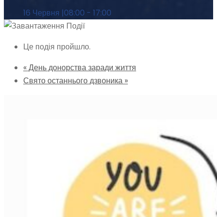
16 Червня |08:00
-
17:00
Це подія пройшло.
«
День донорства заради життя
Свято останнього дзвоника
»