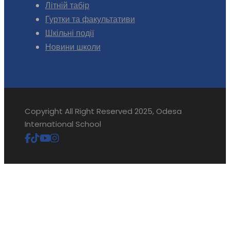
Літній табір
Гуртки та факультативи
Шкільні події
Новини школи
Copyright All Right Reserved 2025, Odesa
International School