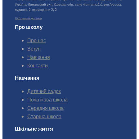
Україна, Лиманський р-н, Одеська обл., село Фонтанка(з), вул.Грецька,
будинок, 2, приміщення 2/2
Публічний договір
Про школу
Про нас
Вступ
Навчання
Контакти
Навчання
Дитячий садок
Початкова школа
Середня школа
Старша школа
Шкільне життя