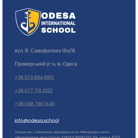
вул. В. Самофалова 16а/8
Приморський р-н, м. Одеса
+38 073 894 6910
+38 077 710 2222
+38 048 796 1440
info@odesa.school
Товариство з обмеженою відповідальністю «Міжнародна школа
«Метрополітан», місто Одеса»; ЄДРПОУ 43642233; Юр. адреса: 67571,