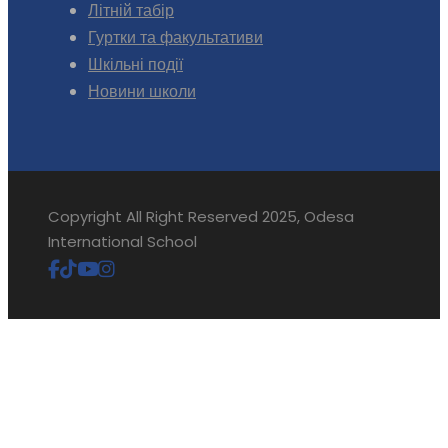
Літній табір
Гуртки та факультативи
Шкільні події
Новини школи
Copyright All Right Reserved 2025, Odesa
International School