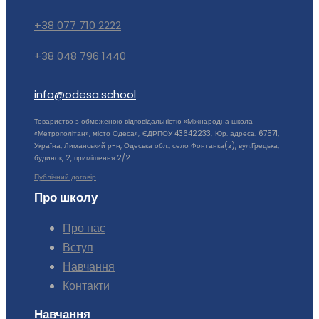
+38 077 710 2222
+38 048 796 1440
info@odesa.school
Товариство з обмеженою відповідальністю «Міжнародна школа
«Метрополітан», місто Одеса»; ЄДРПОУ 43642233; Юр. адреса: 67571,
Україна, Лиманський р-н, Одеська обл., село Фонтанка(з), вул.Грецька,
будинок, 2, приміщення 2/2
Публічний договір
Про школу
Про нас
Вступ
Навчання
Контакти
Навчання