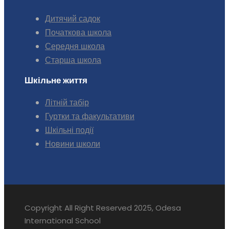
Дитячий садок
Початкова школа
Середня школа
Старша школа
Шкільне життя
Літній табір
Гуртки та факультативи
Шкільні події
Новини школи
Copyright All Right Reserved 2025, Odesa
International School