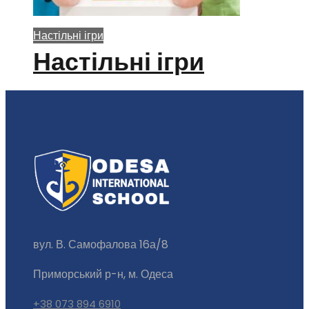
Настільні ігри
Настільні ігри
вул. В. Самофалова 16а/8
Приморський р-н, м. Одеса
+38 073 894 6910