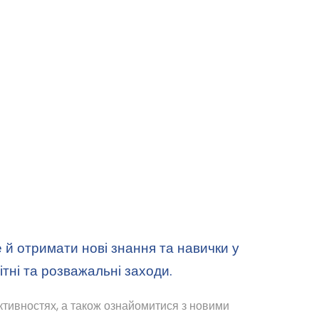
national School! Це не просто відпочинок – це
е й отримати нові знання та навички у
тні та розважальні заходи.
 активностях, а також ознайомитися з новими