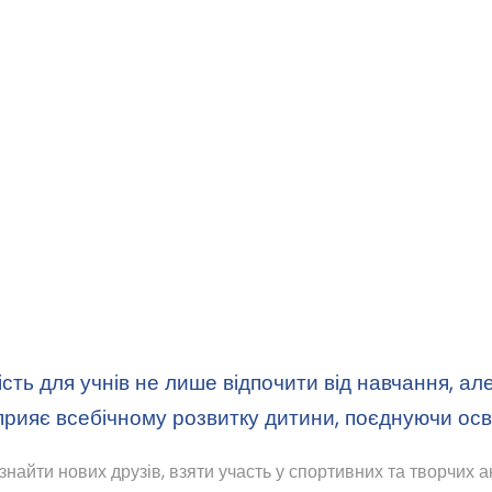
і разом з нашим літнім шкільним табором Odesa Inter
юється на захоплюючу пригоду.
ість для учнів не лише відпочити від навчання, ал
сприяє всебічному розвитку дитини, поєднуючи осві
 знайти нових друзів, взяти участь у спортивних та творчих