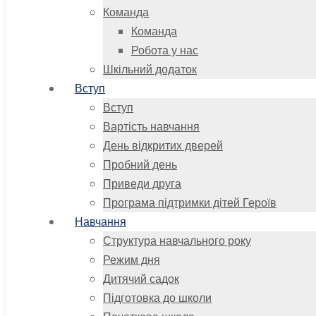
Команда
Команда
Робота у нас
Шкільний додаток
Вступ
Вступ
Вартість навчання
День відкритих дверей
Пробний день
Приведи друга
Програма підтримки дітей Героїв
Навчання
Структура навчального року
Режим дня
Дитячий садок
Підготовка до школи