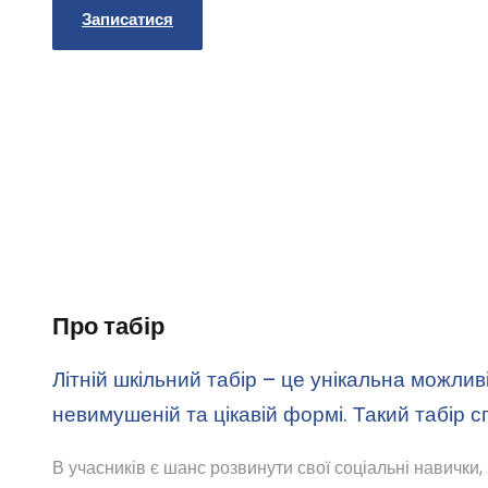
Записатися
Відкрийте для своїх дітей унікальні можливост
місце, де перебування Вашої дитини перетвор
Про табір
Літній шкільний табір – це унікальна можлив
невимушеній та цікавій формі. Такий табір 
В учасників є шанс розвинути свої соціальні навички,