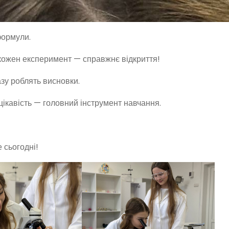
формули.
а кожен експеримент — справжнє відкриття!
зу роблять висновки.
цікавість — головний інструмент навчання.
 сьогодні!