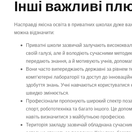
Інші важливі пл
Насправді якісна освіта в приватних школах дуже ва
можна відзначити:
Приватні школи зазвичай залучають висококваліф
своїй галузі, але й володіють сучасними методи
передають знання, а й мотивують учнів, допома
Вони часто випереджають державні за рівнем тех
комп’ютерні лабораторії та доступ до інноваці
здобуття знань. Учні навчаються користуватися но
швидко змінюється.
Професіонали пропонують широкий спектр позак
спорт, робототехніка та багато іншого. Це допом
навіть визначитися з майбутньою професією.
Територія закладу зазвичай обладнана сучасни