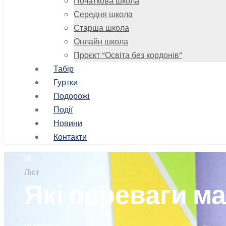
Початкова школа
Середня школа
Старша школа
Онлайн школа
Проєкт “Освіта без кордонів”
Табір
Гуртки
Подорожі
Події
Новини
Контакти
19
Лют
Які переваги м