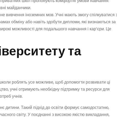
то приватних шкіл пропонують комфортні умови навчання:
ивні майданчики.
е вивчення іноземних мов. Учні мають змогу спілкуватися 
амах обміну або навіть здобути дипломи, які визнаються за
широкі можливості для подальшого навчання і кар’єри. Це
іверситету та
і школи роблять усе можливе, щоб допомогти розвивати ці
цтво, учні отримують необхідну підтримку та ресурси для
отреб учнів.
нє дитини. Такий підхід до освіти формує самодостатню,
учасного світу. У поєднанні з високою якістю викладання,