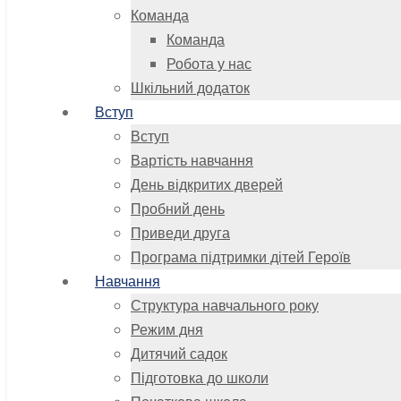
Команда
Команда
Робота у нас
Шкільний додаток
Вступ
Вступ
Вартість навчання
День відкритих дверей
Пробний день
Приведи друга
Програма підтримки дітей Героїв
Навчання
Структура навчального року
Режим дня
Дитячий садок
Підготовка до школи