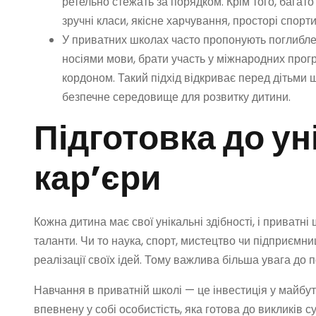
ретельно стежать за порядком. Крім того, бага
зручні класи, якісне харчування, просторі спорт
У приватних школах часто пропонують поглиблен
носіями мови, брати участь у міжнародних прогр
кордоном. Такий підхід відкриває перед дітьми 
безпечне середовище для розвитку дитини.
Підготовка до ун
кар’єри
Кожна дитина має свої унікальні здібності, і приватн
таланти. Чи то наука, спорт, мистецтво чи підприємни
реалізації своїх ідей. Тому важлива більша увага до п
Навчання в приватній школі — це інвестиція у майбут
впевнену у собі особистість, яка готова до викликів с